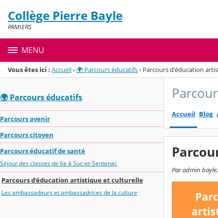
Panneau de gestion des cookies
Collège Pierre Bayle
Menu de la rubrique
Contenu
PAMIERS
MENU
Vous êtes ici :
Accueil
›
🌍 Parcours éducatifs
›
Parcours d'éducation artis
Parcours
🌍 Parcours éducatifs
Accueil
Blog
Parcours avenir
Parcours citoyen
Parcour
Parcours éducatif de santé
Séjour des classes de 6e à Suc-et-Sentenac
Par admin bayle,
Parcours d'éducation artistique et culturelle
Les ambassadeurs et ambassadrices de la culture