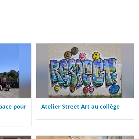
space pour
Atelier Street Art au collège