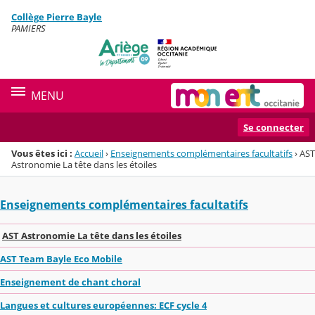
Panneau de gestion des cookies
Collège Pierre Bayle
Menu de la rubrique
Contenu
PAMIERS
MENU
Se connecter
Vous êtes ici :
Accueil
›
Enseignements complémentaires facultatifs
›
AST
Astronomie La tête dans les étoiles
Enseignements complémentaires facultatifs
AST Astronomie La tête dans les étoiles
AST Team Bayle Eco Mobile
Enseignement de chant choral
Langues et cultures européennes: ECF cycle 4