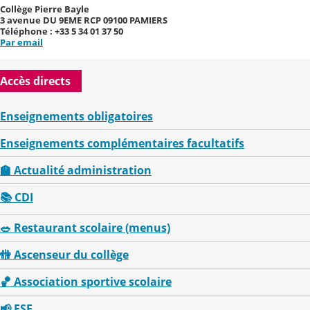
Collège Pierre Bayle
3 avenue DU 9EME RCP 09100 PAMIERS
Téléphone : +33 5 34 01 37 50
Par email
Accès directs
Enseignements obligatoires
Enseignements complémentaires facultatifs
🏫 Actualité administration
📚 CDI
🥗 Restaurant scolaire (menus)
🚻 Ascenseur du collège
🏀 Association sportive scolaire
📢 FSE