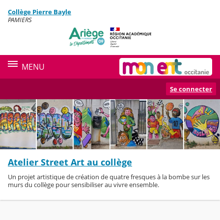
Panneau de gestion des cookies
Collège Pierre Bayle
Contenu
PAMIERS
MENU
Se connecter
Atelier Street Art au collège
Un projet artistique de création de quatre fresques à la bombe sur les
murs du collège pour sensibiliser au vivre ensemble.