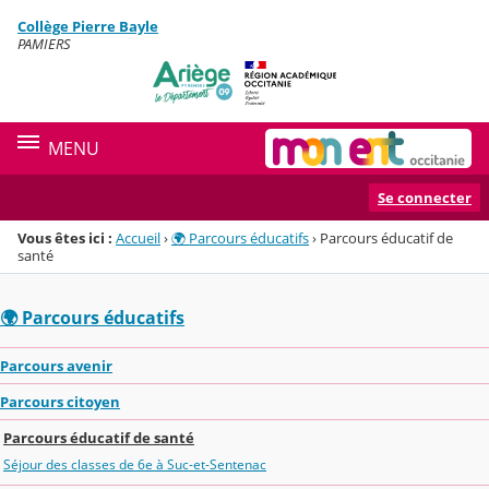
Panneau de gestion des cookies
Collège Pierre Bayle
Menu de la rubrique
Contenu
PAMIERS
MENU
Se connecter
Vous êtes ici :
Accueil
›
🌍 Parcours éducatifs
›
Parcours éducatif de
santé
🌍 Parcours éducatifs
Parcours avenir
Parcours citoyen
Parcours éducatif de santé
Séjour des classes de 6e à Suc-et-Sentenac