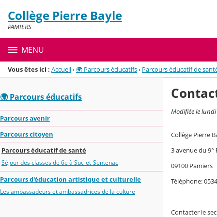
Panneau de gestion des cookies
Collège Pierre Bayle
Menu de la rubrique
Contenu
PAMIERS
MENU
Vous êtes ici :
Accueil
›
🌍 Parcours éducatifs
›
Parcours éducatif de sant
Contac
🌍 Parcours éducatifs
Modifiée le lundi
Parcours avenir
Parcours citoyen
Collège Pierre B
3 avenue du 9°
Parcours éducatif de santé
Séjour des classes de 6e à Suc-et-Sentenac
09100 Pamiers
Parcours d'éducation artistique et culturelle
Téléphone: 053
Les ambassadeurs et ambassadrices de la culture
Contacter le sec