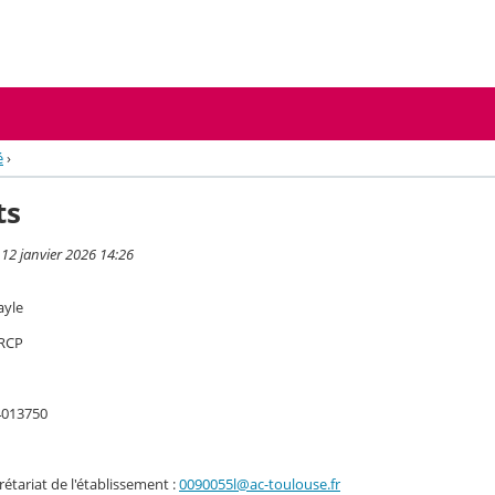
é
›
ts
 12 janvier 2026 14:26
ayle
 RCP
4013750
rétariat de l'établissement :
0090055l@ac-toulouse.fr