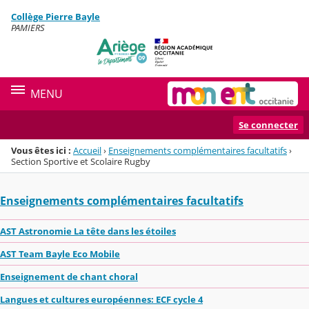
Panneau de gestion des cookies
Collège Pierre Bayle
Menu de la rubrique
Contenu
PAMIERS
MENU
Se connecter
Vous êtes ici :
Accueil
›
Enseignements complémentaires facultatifs
›
Section Sportive et Scolaire Rugby
Enseignements complémentaires facultatifs
AST Astronomie La tête dans les étoiles
AST Team Bayle Eco Mobile
Enseignement de chant choral
Langues et cultures européennes: ECF cycle 4