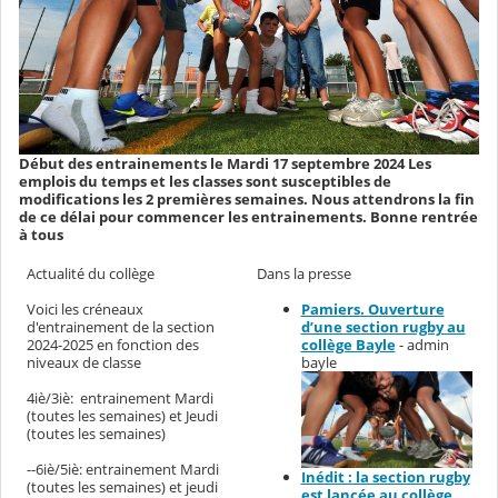
Début des entrainements le Mardi 17 septembre 2024 Les
emplois du temps et les classes sont susceptibles de
modifications les 2 premières semaines. Nous attendrons la fin
de ce délai pour commencer les entrainements. Bonne rentrée
à tous
Actualité du collège
Dans la presse
Voici les créneaux
Pamiers. Ouverture
d'entrainement de la section
d’une section rugby au
2024-2025 en fonction des
collège Bayle
- admin
niveaux de classe
bayle
4iè/3iè: entrainement Mardi
(toutes les semaines) et Jeudi
(toutes les semaines)
--6iè/5iè: entrainement Mardi
Inédit : la section rugby
(toutes les semaines) et jeudi
est lancée au collège