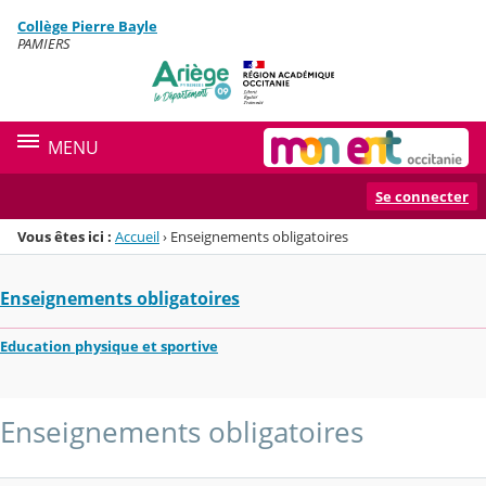
Panneau de gestion des cookies
Collège Pierre Bayle
Menu de la rubrique
Contenu
PAMIERS
MENU
Se connecter
Vous êtes ici :
Accueil
›
Enseignements obligatoires
Enseignements obligatoires
Education physique et sportive
Enseignements obligatoires