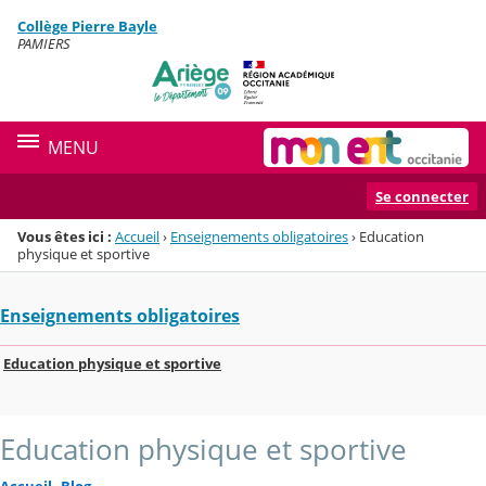
Panneau de gestion des cookies
Collège Pierre Bayle
Menu de la rubrique
Contenu
PAMIERS
MENU
Se connecter
Vous êtes ici :
Accueil
›
Enseignements obligatoires
›
Education
physique et sportive
Enseignements obligatoires
Education physique et sportive
Education physique et sportive