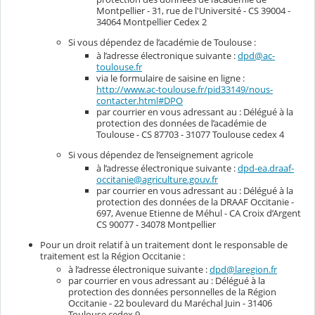
Montpellier - 31, rue de l'Université - CS 39004 -
34064 Montpellier Cedex 2
Si vous dépendez de l’académie de Toulouse :
à l’adresse électronique suivante :
dpd@ac-
toulouse.fr
via le formulaire de saisine en ligne :
http://www.ac-toulouse.fr/pid33149/nous-
contacter.html#DPO
par courrier en vous adressant au : Délégué à la
protection des données de l’académie de
Toulouse - CS 87703 - 31077 Toulouse cedex 4
Si vous dépendez de l’enseignement agricole
à l’adresse électronique suivante :
dpd-ea.draaf-
occitanie@agriculture.gouv.fr
par courrier en vous adressant au : Délégué à la
protection des données de la DRAAF Occitanie -
697, Avenue Etienne de Méhul - CA Croix d’Argent
CS 90077 - 34078 Montpellier
Pour un droit relatif à un traitement dont le responsable de
traitement est la Région Occitanie :
à l’adresse électronique suivante :
dpd@laregion.fr
par courrier en vous adressant au : Délégué à la
protection des données personnelles de la Région
Occitanie - 22 boulevard du Maréchal Juin - 31406
Toulouse cedex 9