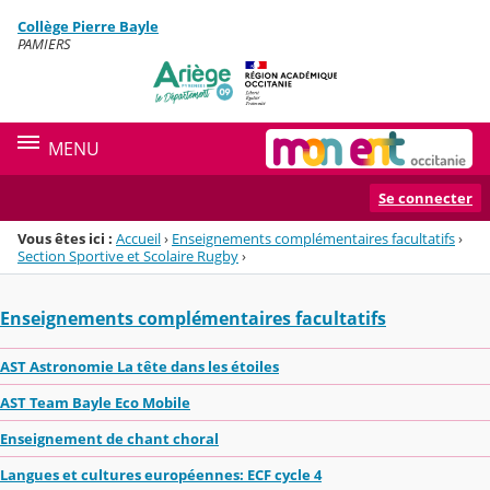
Panneau de gestion des cookies
Collège Pierre Bayle
Menu de la rubrique
Contenu
PAMIERS
MENU
Se connecter
Vous êtes ici :
Accueil
›
Enseignements complémentaires facultatifs
›
Section Sportive et Scolaire Rugby
›
Enseignements complémentaires facultatifs
AST Astronomie La tête dans les étoiles
AST Team Bayle Eco Mobile
Enseignement de chant choral
Langues et cultures européennes: ECF cycle 4