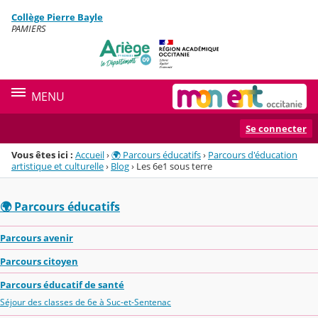
Panneau de gestion des cookies
Collège Pierre Bayle
Menu de la rubrique
Contenu
PAMIERS
MENU
Se connecter
Vous êtes ici :
Accueil
›
🌍 Parcours éducatifs
›
Parcours d'éducation
artistique et culturelle
›
Blog
›
Les 6e1 sous terre
🌍 Parcours éducatifs
Parcours avenir
Parcours citoyen
Parcours éducatif de santé
Séjour des classes de 6e à Suc-et-Sentenac