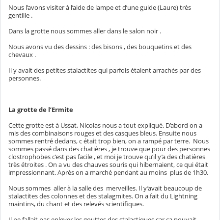
Nous l’avons visiter à l’aide de lampe et d’une guide (Laure) très
gentille .
Dans la grotte nous sommes aller dans le salon noir .
Nous avons vu des dessins : des bisons , des bouquetins et des
chevaux .
Il y avait des petites stalactites qui parfois étaient arrachés par des
personnes.
La grotte de l’Ermite
Cette grotte est à Ussat, Nicolas nous a tout expliqué. D’abord on a
mis des combinaisons rouges et des casques bleus. Ensuite nous
sommes rentré dedans, c était trop bien, on a rampé par terre.
Nous
sommes passé dans des chatières , je trouve que pour des personnes
clostrophobes c’est pas facile , et moi je trouve qu’il y’a des chatières
très étroites . On a vu des chauves souris qui hibernaient, ce qui était
impressionnant. Après on a marché pendant au moins
plus de 1h30.
Nous sommes
aller à la salle des
merveilles. Il y’avait beaucoup de
stalactites des colonnes et des stalagmites. On a fait du Lightning
maintins, du chant et des relevés scientifiques.
Il ne fallait pas enlever les gouttes des stalactiques car ça pouvait