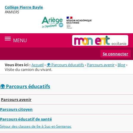
Panneau de gestion des cookies
Collège Pierre Bayle
Menu de la rubrique
Contenu
PAMIERS
MENU
Se connecter
Vous êtes ici :
Accueil
›
🌍 Parcours éducatifs
›
Parcours avenir
›
Blog
›
Visite du camion du vivant.
🌍 Parcours éducatifs
Parcours avenir
Parcours citoyen
Parcours éducatif de santé
Séjour des classes de 6e à Suc-et-Sentenac