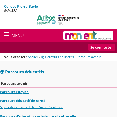
Panneau de gestion des cookies
Collège Pierre Bayle
Menu de la rubrique
Contenu
PAMIERS
MENU
Se connecter
Vous êtes ici :
Accueil
›
🌍 Parcours éducatifs
›
Parcours avenir
›
🌍 Parcours éducatifs
Parcours avenir
Parcours citoyen
Parcours éducatif de santé
Séjour des classes de 6e à Suc-et-Sentenac
Parcours d'éducation artistique et culturelle