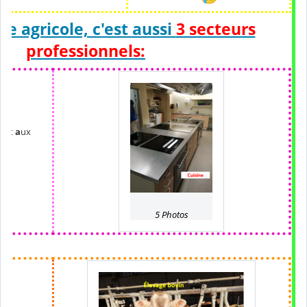
ée agricole, c'est aussi
3 secteurs
professionnels:
AT
s et
a
ux
ée
5 Photos
EA