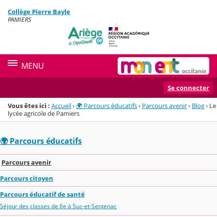
Panneau de gestion des cookies
Collège Pierre Bayle
Menu de la rubrique
Contenu
PAMIERS
MENU
Se connecter
Vous êtes ici :
Accueil
›
🌍 Parcours éducatifs
›
Parcours avenir
›
Blog
›
Le
lycée agricole de Pamiers
🌍 Parcours éducatifs
Parcours avenir
Parcours citoyen
Parcours éducatif de santé
Séjour des classes de 6e à Suc-et-Sentenac