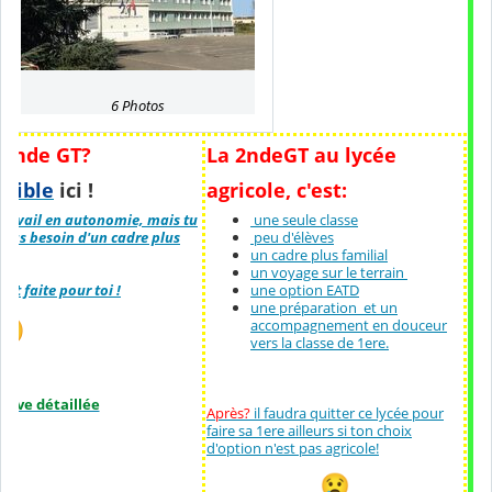
6 Photos
conde GT?
La 2ndeGT au lycée
ssible
ici !
agricole, c'est:
 travail en autonomie, mais tu
une seule classe
 tu as besoin d'un cadre plus
peu d'élèves
un cadre plus familial
un voyage sur le terrain
st faite pour toi !
une option EATD
une préparation et un
accompagnement en douceur
vers la classe de 1ere.
ative détaillée
Après?
il faudra quitter ce lycée pour
faire sa 1ere ailleurs si ton choix
d'option n'est pas agricole!