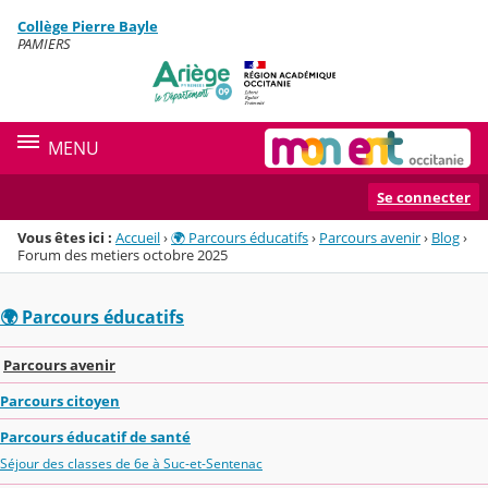
Panneau de gestion des cookies
Collège Pierre Bayle
Menu de la rubrique
Contenu
PAMIERS
MENU
Se connecter
Vous êtes ici :
Accueil
›
🌍 Parcours éducatifs
›
Parcours avenir
›
Blog
›
Forum des metiers octobre 2025
🌍 Parcours éducatifs
Parcours avenir
Parcours citoyen
Parcours éducatif de santé
Séjour des classes de 6e à Suc-et-Sentenac