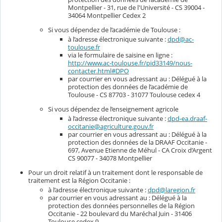
Montpellier - 31, rue de l'Université - CS 39004 -
34064 Montpellier Cedex 2
Si vous dépendez de l’académie de Toulouse :
à l’adresse électronique suivante :
dpd@ac-
toulouse.fr
via le formulaire de saisine en ligne :
http://www.ac-toulouse.fr/pid33149/nous-
contacter.html#DPO
par courrier en vous adressant au : Délégué à la
protection des données de l’académie de
Toulouse - CS 87703 - 31077 Toulouse cedex 4
Si vous dépendez de l’enseignement agricole
à l’adresse électronique suivante :
dpd-ea.draaf-
occitanie@agriculture.gouv.fr
par courrier en vous adressant au : Délégué à la
protection des données de la DRAAF Occitanie -
697, Avenue Etienne de Méhul - CA Croix d’Argent
CS 90077 - 34078 Montpellier
Pour un droit relatif à un traitement dont le responsable de
traitement est la Région Occitanie :
à l’adresse électronique suivante :
dpd@laregion.fr
par courrier en vous adressant au : Délégué à la
protection des données personnelles de la Région
Occitanie - 22 boulevard du Maréchal Juin - 31406
Toulouse cedex 9