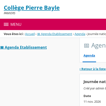
Panneau de gestion des cookies
Collège Pierre Bayle
Menu de la rubrique
Contenu
PAMIERS
MENU
Vous êtes ici :
Accueil
›
📅 Agenda Etablissement
›
Agenda
›
Journée nati
📅 Agen
📅 Agenda Etablissement
Agenda
‹ Retour à la liste
Journée nat
Créé par admin ba
Date
11 nov. 2026