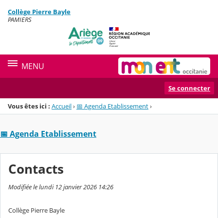
Panneau de gestion des cookies
Collège Pierre Bayle
Menu de la rubrique
Contenu
PAMIERS
MENU
Se connecter
Vous êtes ici :
Accueil
›
📅 Agenda Etablissement
›
📅 Agenda Etablissement
Contacts
Modifiée le lundi 12 janvier 2026 14:26
Collège Pierre Bayle