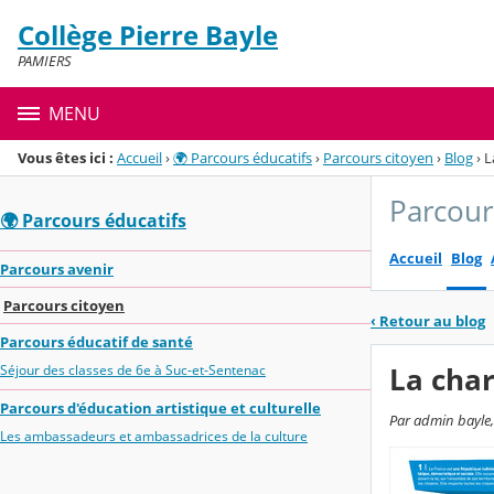
Panneau de gestion des cookies
Collège Pierre Bayle
Menu de la rubrique
Contenu
PAMIERS
MENU
Vous êtes ici :
Accueil
›
🌍 Parcours éducatifs
›
Parcours citoyen
›
Blog
›
L
Parcour
🌍 Parcours éducatifs
Accueil
Blog
Parcours avenir
Parcours citoyen
‹
Retour au blog
Parcours éducatif de santé
La chart
Séjour des classes de 6e à Suc-et-Sentenac
Parcours d'éducation artistique et culturelle
Par admin bayle,
Les ambassadeurs et ambassadrices de la culture