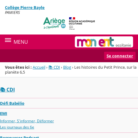
Panneau de gestion des cookies
Collège Pierre Bayle
Menu de la rubrique
Contenu
PAMIERS
MENU
Se connecter
Vous êtes ici :
Accueil
›
📚 CDI
›
Blog
›
Les histoires du Petit Prince, sur la
planète 6,5
📚 CDI
Défi Babélio
EMI
Informer, S'informer, Déformer
Les journaux des 6e
Ressources Podcast