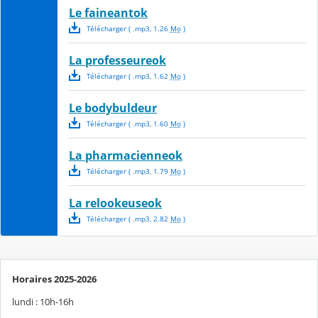
Le faineantok
Télécharger
( .
mp3
,
1.26
Mo
)
La professeureok
Télécharger
( .
mp3
,
1.62
Mo
)
Le bodybuldeur
Télécharger
( .
mp3
,
1.60
Mo
)
La pharmacienneok
Télécharger
( .
mp3
,
1.79
Mo
)
La relookeuseok
Télécharger
( .
mp3
,
2.82
Mo
)
Horaires 2025-2026
lundi : 10h-16h