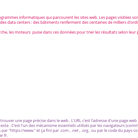
programmes informatiques qui parcourent les sites web. Les pages visitées so
des data centers : des bâtiments renferment des centaines de milliers d'ord
he, les moteurs puise dans ces données pour trier les résultats selon leur 
trouver une page précise dans le web . L'URL c'est l'adresse d'une page web 
texte . C'est l'un des mécanisme essentiels utilisés par les navigateurs (c
par "https://www." et ça fini par .com , .net , .org , ou par le code du pays 
r fr.