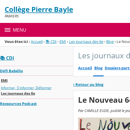
Panneau de gestion des cookies
Collège Pierre Bayle
Menu de la rubrique
Contenu
PAMIERS
MENU
Vous êtes ici :
Accueil
›
📚 CDI
›
EMI
›
Les journaux des 6e
›
Blog
›
Le Nou
Les journaux 
📚 CDI
Accueil
Blog
Dossiers par
Défi Babélio
EMI
‹
Retour au blog
Informer, S'informer, Déformer
Les journaux des 6e
Le Nouveau 6
Ressources Podcast
Par CAMILLE EUDE, publié le jeu