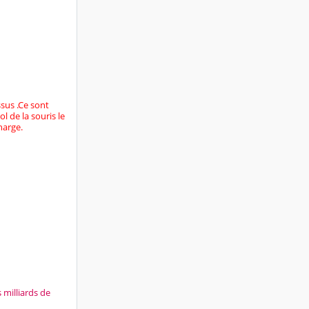
ssus .Ce sont
l de la souris le
harge.
milliards de