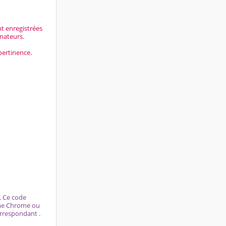
nt enregistrées
inateurs.
pertinence.
. Ce code
omme Chrome ou
correspondant .