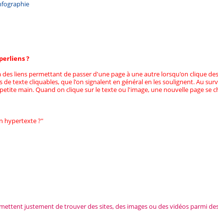
Infographie
perliens ?
 a des liens permettant de passer d'une page à une autre lorsqu'on clique de
s de texte cliquables, que l'on signalent en général en les soulignent. Au survo
etite main. Quand on clique sur le texte ou l'image, une nouvelle page se c
en hypertexte ?"
ettent justement de trouver des sites, des images ou des vidéos parmi des 