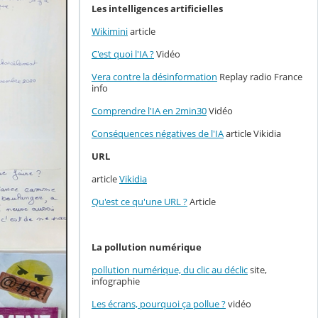
Les intelligences artificielles
Wikimini
article
C'est quoi l'IA ?
Vidéo
Vera contre la désinformation
Replay radio France
info
Comprendre l'IA en 2min30
Vidéo
Conséquences négatives de l'IA
article Vikidia
URL
article
Vikidia
Qu'est ce qu'une URL ?
Article
La pollution numérique
pollution numérique, du clic au déclic
site,
infographie
Les écrans, pourquoi ça pollue ?
vidéo