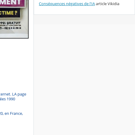
Conséquences négatives de l'IA
article Vikidia
nternet. LA page
nées 1990
0, en France,