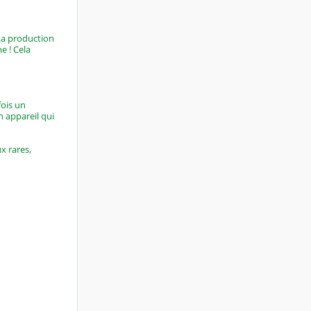
 La production
e ! Cela
ois un
n appareil qui
x rares,