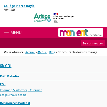
Panneau de gestion des cookies
Collège Pierre Bayle
Menu de la rubrique
Contenu
PAMIERS
MENU
Se connecter
Vous êtes ici :
Accueil
›
📚 CDI
›
Blog
›
Concours de dessins manga
📚 CDI
Défi Babélio
EMI
Informer, S'informer, Déformer
Les journaux des 6e
Ressources Podcast