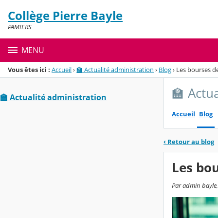
Panneau de gestion des cookies
Collège Pierre Bayle
Menu de la rubrique
Contenu
PAMIERS
MENU
Vous êtes ici :
Accueil
›
🏫 Actualité administration
›
Blog
›
Les bourses de
🏫 Actu
🏫 Actualité administration
Accueil
Blog
‹
Retour au blog
Les bou
Par admin bayle, 