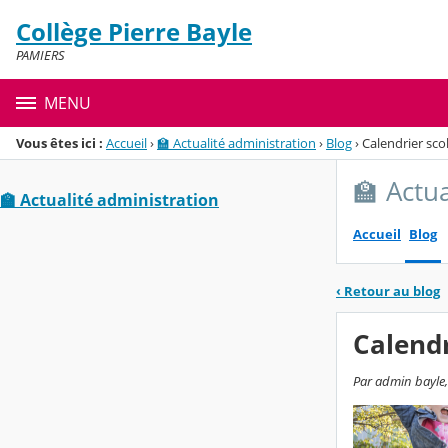
Panneau de gestion des cookies
Collège Pierre Bayle
Menu de la rubrique
Contenu
PAMIERS
MENU
Vous êtes ici :
Accueil
›
🏫 Actualité administration
›
Blog
›
Calendrier sco
🏫 Actu
🏫 Actualité administration
Accueil
Blog
‹
Retour au blog
Calendr
Par admin bayle, 