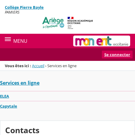
Panneau de gestion des cookies
Collège Pierre Bayle
Menu de la rubrique
Contenu
PAMIERS
MENU
Se connecter
Vous êtes ici :
Accueil
›
Services en ligne
Services en ligne
ELEA
Capytale
Contacts