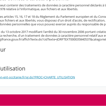
eut contenir des traitements de données à caractère personnel déclarés à la 
978 relative à l'informatique, aux fichiers et aux libertés.
es articles 15, 16, 17 et 18 du Règlement du Parlement européen et du Conseil 
aux fichiers et aux libertés, vous disposez d'un droit d'accès, de rectificatio
données personnelles que vous pouvez exercer auprès du responsable de pu
té du 13 octobre 2017 modifiant l'arrêté du 30 novembre 2006 portant créatio
 la recherche, d'un traitement de données à caractère personnel relatif aux 
egifrance.gouv.fr/affichTexte.do?cidTexte=JORFTEXT000035840537&categorie
our
utilisation
n-ent-occitanie.fr/sg.do?PROC=CHARTE_UTILISATION