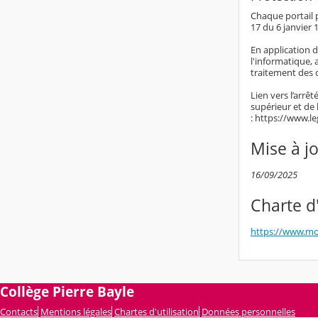
Chaque portail p
17 du 6 janvier 1
En application d
l'informatique, 
traitement des 
Lien vers l’arrê
supérieur et de
: https://www.l
Mise à j
16/09/2025
Charte d'
https://www.mo
Collège Pierre Bayle
Contacts
Mentions légales
Chartes d'utilisation
Données personnelles