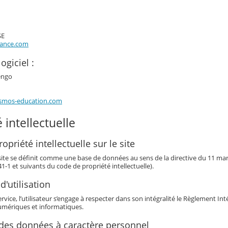
SE
rance.com
ogiciel :
engo
smos-education.com
 intellectuelle
opriété intellectuelle sur le site
 site se définit comme une base de données au sens de la directive du 11 mars 
341-1 et suivants du code de propriété intellectuelle).
d'utilisation
service, l’utilisateur s’engage à respecter dans son intégralité le Règlement I
mériques et informatiques.
 des données à caractère personnel