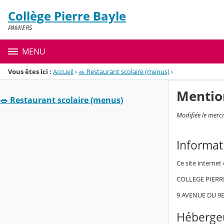
Panneau de gestion des cookies
Collège Pierre Bayle
Menu de la rubrique
Contenu
PAMIERS
MENU
Vous êtes ici :
Accueil
›
🥗 Restaurant scolaire (menus)
›
Mentio
🥗 Restaurant scolaire (menus)
Modifiée le mercr
Informat
Ce site internet
COLLEGE PIERR
9 AVENUE DU 9
Hébergeu