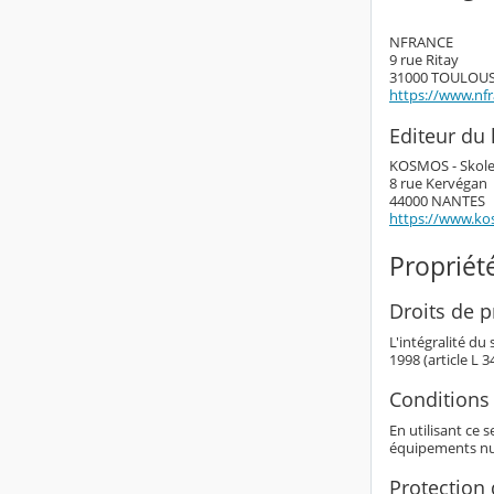
NFRANCE
9 rue Ritay
31000 TOULOU
https://www.nf
Editeur du l
KOSMOS - Skol
8 rue Kervégan
44000 NANTES
https://www.ko
Propriété
Droits de pr
L'intégralité du
1998 (article L 
Conditions 
En utilisant ce 
équipements nu
Protection