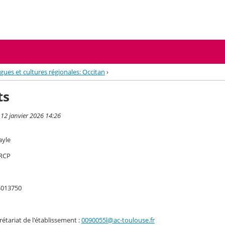
gues et cultures régionales: Occitan
›
ts
 12 janvier 2026 14:26
ayle
 RCP
4013750
rétariat de l'établissement :
0090055l@ac-toulouse.fr