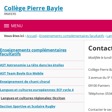
Panneau de gestion des cookies
Collège Pierre Bayle
Menu de la rubrique
Contenu
PAMIERS
MENU
Vous êtes ici :
Accueil
›
Enseignements complémentaires facultatifs
›
Lan
Contac
Enseignements complémentaires
facultatifs
Modifiée le lundi
AST Astronomie La tête dans les étoiles
Collège Pierre B
AST Team Bayle Eco Mobile
3 avenue du 9°
Enseignement de chant choral
09100 Pamiers
Langues et cultures européennes: ECF cycle 4
Téléphone: 053
Langues et cultures régionales: Occitan
Section Sportive et Scolaire Rugby
Contacter le sec