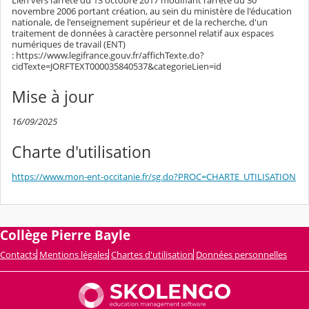
Lien vers l’arrêté du 13 octobre 2017 modifiant l'arrêté du 30
novembre 2006 portant création, au sein du ministère de l'éducation
nationale, de l'enseignement supérieur et de la recherche, d'un
traitement de données à caractère personnel relatif aux espaces
numériques de travail (ENT)
: https://www.legifrance.gouv.fr/affichTexte.do?
cidTexte=JORFTEXT000035840537&categorieLien=id
Mise à jour
16/09/2025
Charte d'utilisation
https://www.mon-ent-occitanie.fr/sg.do?PROC=CHARTE_UTILISATION
Collège Pierre Bayle
Contacts
Mentions légales
Chartes d'utilisation
Données personnelles