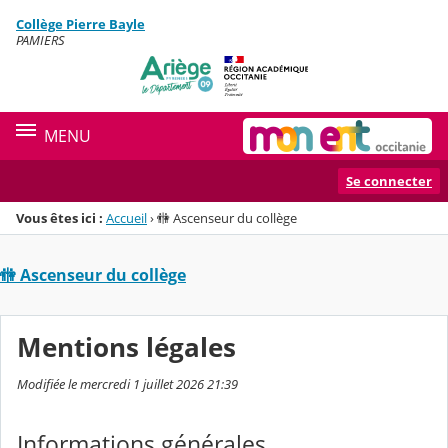
Panneau de gestion des cookies
Collège Pierre Bayle
Menu de la rubrique
Contenu
PAMIERS
MENU
Se connecter
Vous êtes ici :
Accueil
›
🚻 Ascenseur du collège
🚻 Ascenseur du collège
Mentions légales
Modifiée le mercredi 1 juillet 2026 21:39
Informations générales